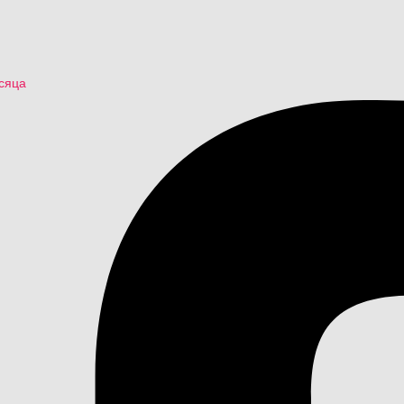
есяца