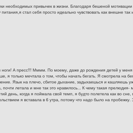
тки необходимых привычек в жизни. Благодаря бешеной мотивации 
питания,я стал себя просто идеально чувствовать как внешне так 
 ноги! А пресс!!! Мммм. По моему, даже до рождения детей у меня 
ньше, я только мечтала о том, чтобы начать бегать. Я смотрела на 
ние. Язык на плечо, сбитое дыхание, задыхаешься и кашляешь уже
, почти летала и мне так это нравилось... К чему такая прелюдия- 
етий день, когда я поймала свой темп, я будто полетела как во сне,
льствием я вставала в 6 утра, потому что надо было на пробежку. 