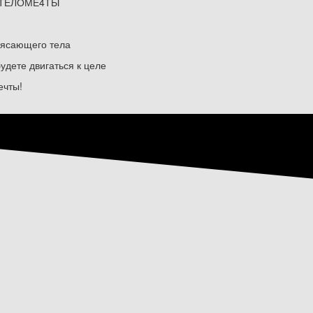
на ТЕЛОМЕ4ТЫ
рясающего тела
дете двигаться к целе
ечты!