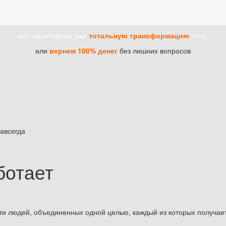
мы гарантируем вам
тотальную трансформацию
тела,
или
вернем 100% денег
без лишних вопросов
авсегда
ботает
и людей, объединенных одной целью, каждый из которых получает