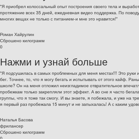
"Я приобрел колоссальный опыт построения своего тела и вырабо
протяжение всех 35 дней, ежедневная видео поддержка. По поводу 
многих вещах не только с питанием-и мне это нравится!"
Роман Хайрулин
Сброшено килограмм
0
Нажми и узнай больше
"Я подсушилась в самых проблемных для меня местах!!! Это руки и
бег. Точнее, то, что я могу бегать и испытывать от этого кайф. Ра
школе? Он на меня отложил неизгладимое отвратительное впечатле
пробежкам только закрепляли этот эффект. А во сне я часто бегала
группы, что я тоже так смогу. И вы знаете, я побежала, и уже на тр
я первый раз пробежала 15 минут и не запыхалась! А с каким удово
Наталья Басова
фрилансер
Сброшено килограмм
0