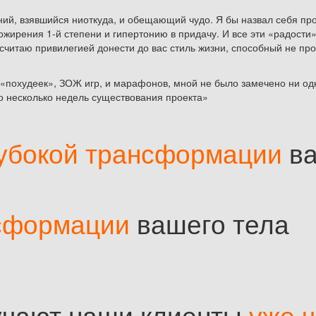
ений, взявшийся ниоткуда, и обещающий чудо. Я бы назвал себя п
ожирения 1-й степени и гипертонию в придачу. И все эти «радости
читаю привилегией донести до вас стиль жизни, способный не про
 «похудеек», ЗОЖ игр, и марафонов, мной не было замечено ни од
ько несколько недель существования проекта»
лубокой трансформации
ва
нсформации
вашего тела
учают наши клиенты
уже ч