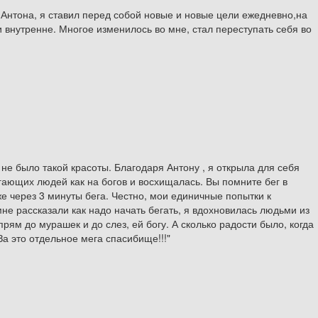
Антона, я ставил перед собой новые и новые цели ежедневно,на
и внутренне. Многое изменилось во мне, стал переступать себя во
не было такой красоты. Благодаря Антону , я открыла для себя
бегающих людей как на богов и восхищалась. Вы помните бег в
 через 3 минуты бега. Честно, мои единичные попытки к
мне рассказали как надо начать бегать, я вдохновилась людьми из
 прям до мурашек и до слез, ей богу. А сколько радости было, когда
За это отдельное мега спасибище!!!"