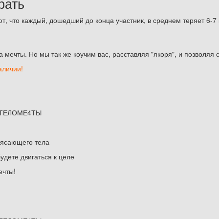
рать
 что каждый, дошедший до конца участник, в среднем теряет 6-7 к
мечты. Но мы так же коучим вас, расставляя "якоря", и позволяя 
аличии!
на ТЕЛОМЕ4ТЫ
рясающего тела
дете двигаться к целе
ечты!