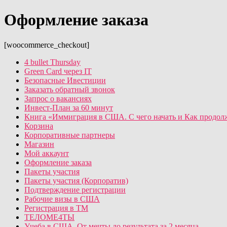
Оформление заказа
[woocommerce_checkout]
4 bullet Thursday
Green Card через IT
Безопасные Ивестиции
Заказать обратный звонок
Запрос о вакансиях
Инвест-План за 60 минут
Книга «Иммиграция в США. С чего начать и Как продол
Корзина
Корпоративные партнеры
Магазин
Мой аккаунт
Оформление заказа
Пакеты участия
Пакеты участия (Корпоратив)
Подтверждение регистрации
Рабочие визы в США
Регистрация в ТМ
ТЕЛОМЕ4ТЫ
Учеба в США. От мечты до результата за 2 месяца